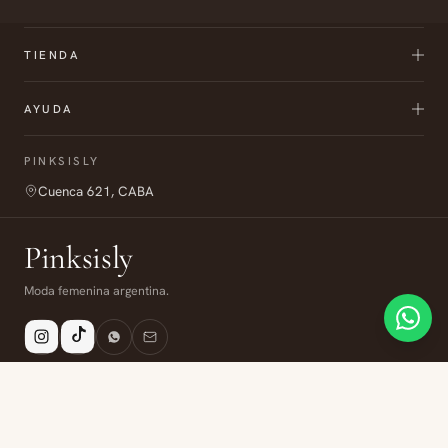
TIENDA
AYUDA
PINKSISLY
Cuenca 621, CABA
Pinksisly
Moda femenina argentina.
Envío
6 cuotas
Compra segura
Todo Argentina
Sin interés
Datos protegidos