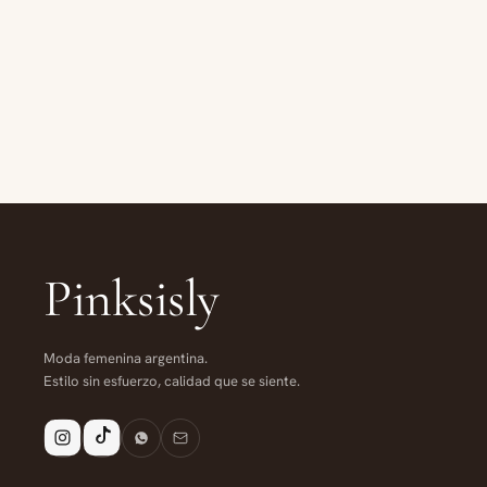
Pinksisly
Moda femenina argentina.
Estilo sin esfuerzo, calidad que se siente.