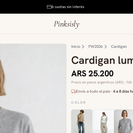
6 cuotas sin interés
Pinksisly
Inicio
FW2026
Cardigan
Cardigan lum
ARS 25.200
Precio en pesos argentinos (ARS) · IVA 
Envío a todo el país ·
4 a 8 días h
COLOR