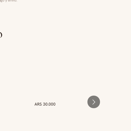
go y envío.
o
ARS 30.000
ARS