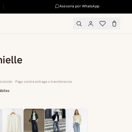
Asesoría por WhatsApp
ielle
incluido · Pago contra entrega o transferencia
ábiles