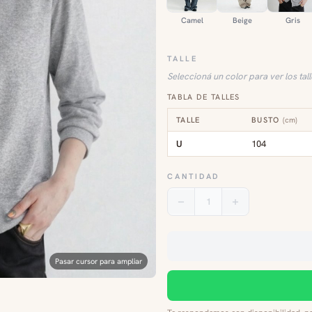
Camel
Beige
Gris
TALLE
Seleccioná un color para ver los tal
TABLA DE TALLES
TALLE
BUSTO
(
cm
)
U
104
CANTIDAD
1
Pasar cursor para ampliar