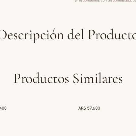
Te respondemos con disponibilidad, pa
Descripción del Product
Productos Similares
.400
VO
ARS 57.600