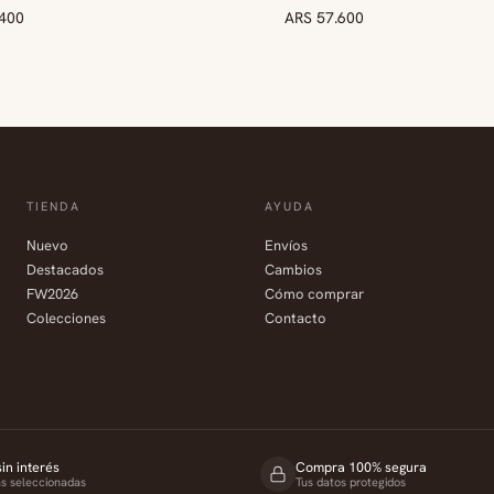
.400
VO
ARS 57.600
TIENDA
AYUDA
Nuevo
Envíos
Destacados
Cambios
FW2026
Cómo comprar
Colecciones
Contacto
in interés
Compra 100% segura
as seleccionadas
Tus datos protegidos