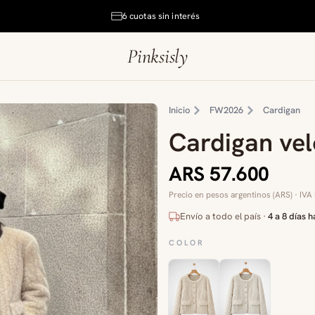
6 cuotas sin interés
Pinksisly
Inicio
FW2026
Cardigan
Cardigan ve
ARS 57.600
Precio en pesos argentinos (ARS) · IVA 
Envío a todo el país ·
4 a 8 días h
COLOR