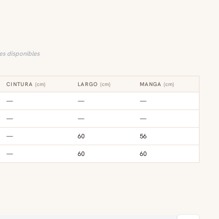
les disponibles
CINTURA
(
cm
)
LARGO
(
cm
)
MANGA
(
cm
)
—
—
—
—
—
—
—
60
56
—
60
60