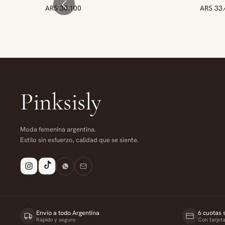
ARS 30.100
ARS 33
NUE
Pinksisly
Moda femenina argentina.
Estilo sin esfuerzo, calidad que se siente.
Envío a todo Argentina
6 cuotas s
Rápido y seguro
Con tarjet