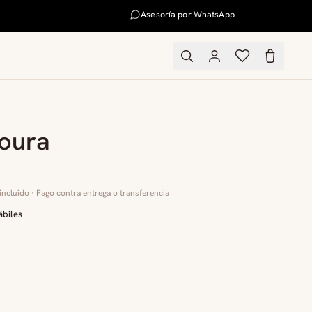
Asesoría por WhatsApp
loura
incluido · Pago contra entrega o transferencia
ábiles