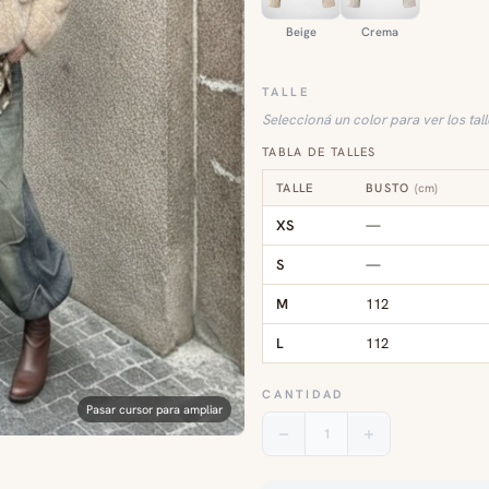
Beige
Crema
TALLE
Seleccioná un color para ver los tal
TABLA DE TALLES
TALLE
BUSTO
(
cm
)
XS
—
S
—
M
112
L
112
CANTIDAD
Pasar cursor para ampliar
1