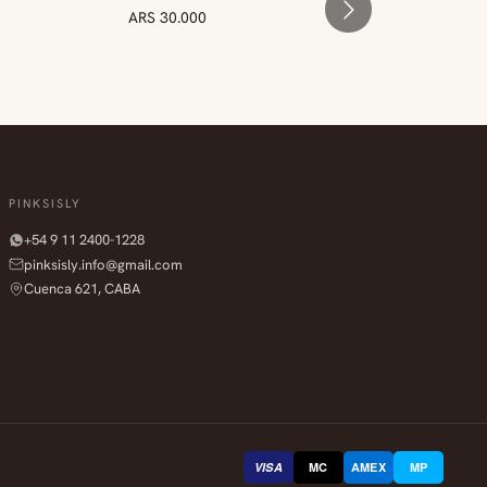
ARS 30.000
ARS
PINKSISLY
+54 9 11 2400-1228
pinksisly.info@gmail.com
Cuenca 621, CABA
VISA
MC
AMEX
MP