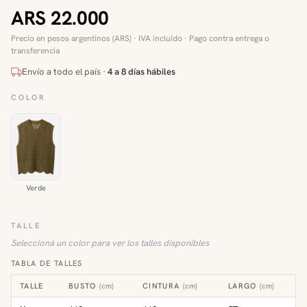
ARS 22.000
Precio en pesos argentinos (ARS) · IVA incluido · Pago contra entrega o
transferencia
Envío a todo el país ·
4 a 8 días hábiles
COLOR
Verde
TALLE
Seleccioná un color para ver los talles disponibles
TABLA DE TALLES
TALLE
BUSTO
(
cm
)
CINTURA
(
cm
)
LARGO
(
cm
)