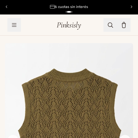
6 cuotas sin interés
Pinksisly