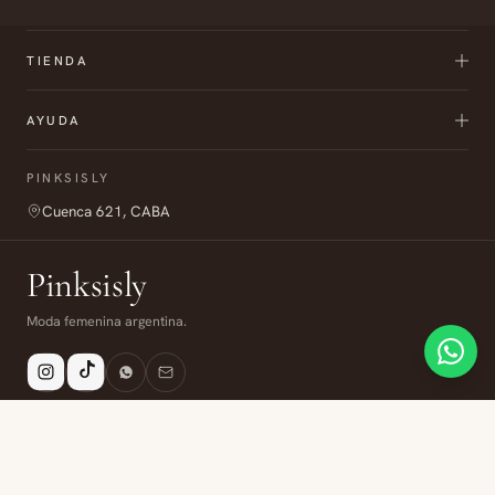
TIENDA
AYUDA
PINKSISLY
Cuenca 621, CABA
Pinksisly
Moda femenina argentina.
Envío
6 cuotas
Compra segura
Todo Argentina
Sin interés
Datos protegidos