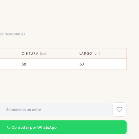
les disponibles
CINTURA
(
cm
)
LARGO
(
cm
)
58
50
Seleccioná un color
Consultar por WhatsApp