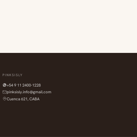
PINKSISLY
+54 9 11 2400-1228
pinksisly.info@gmail.com
Cuenca 621, CABA