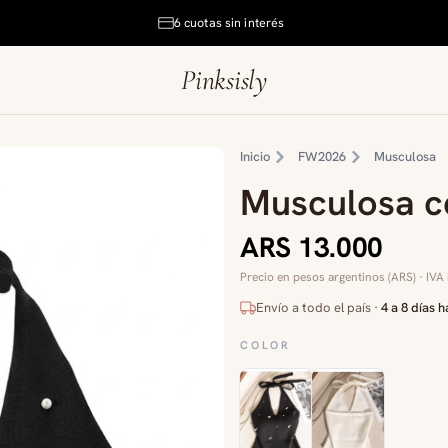
6 cuotas sin interés
Pinksisly
Inicio
FW2026
Musculosa
Musculosa ce
ARS 13.000
Precio en pesos argentinos (ARS) · IVA 
Envío a todo el país ·
4 a 8 días h
COLOR