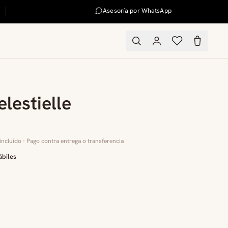
Asesoría por WhatsApp
lestielle
incluido · Pago contra entrega o transferencia
ábiles