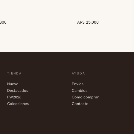
.800
VO
ARS 25.000
NUEVO
TIENDA
AYUDA
Nuevo
Envíos
Destacados
Cambios
FW2026
Cómo comprar
Colecciones
Contacto