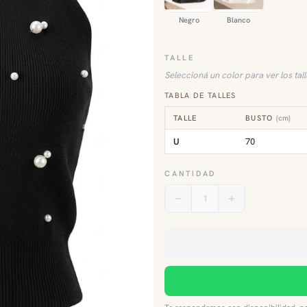
Negro
Blanco
TALLE
Seleccioná un color para ver los tal
TABLA DE TALLES
TALLE
BUSTO
(
cm
)
U
70
CANTIDAD
1