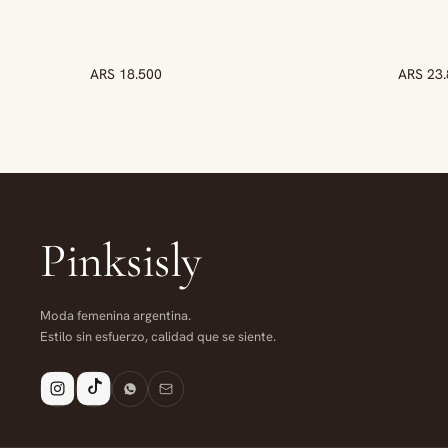
ARS 18.500
ARS 23
NUE
Pinksisly
Moda femenina argentina.
Estilo sin esfuerzo, calidad que se siente.