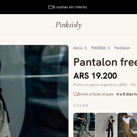
6 cuotas sin interés
Pinksisly
Inicio
FW2026
Pantalon
Pantalon fre
ARS 19.200
Precio en pesos argentinos (ARS) · IVA 
Envío a todo el país ·
4 a 8 días h
COLOR