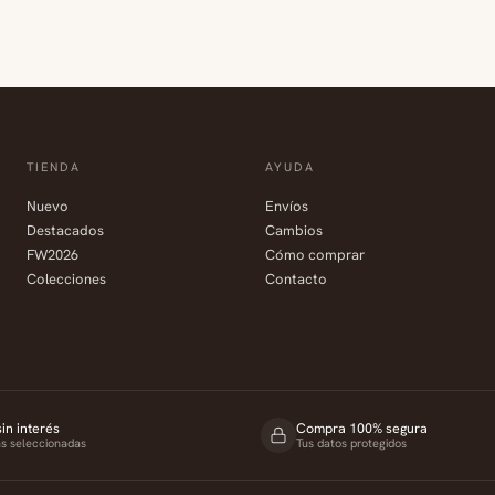
TIENDA
AYUDA
Nuevo
Envíos
Destacados
Cambios
FW2026
Cómo comprar
Colecciones
Contacto
in interés
Compra 100% segura
as seleccionadas
Tus datos protegidos