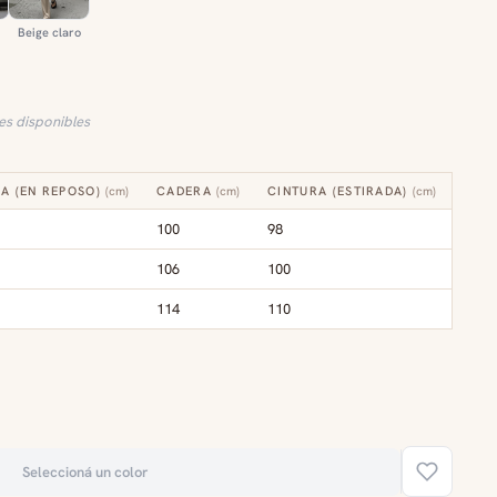
Beige claro
les disponibles
A (EN REPOSO)
(
cm
)
CADERA
(
cm
)
CINTURA (ESTIRADA)
(
cm
)
100
98
106
100
114
110
Seleccioná un color