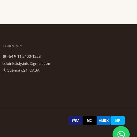
PINKSISLY
+54 9 11 2400-1228
pinksisly.info@gmail.com
Cuenca 621, CABA
VISA
MC
AMEX
MP