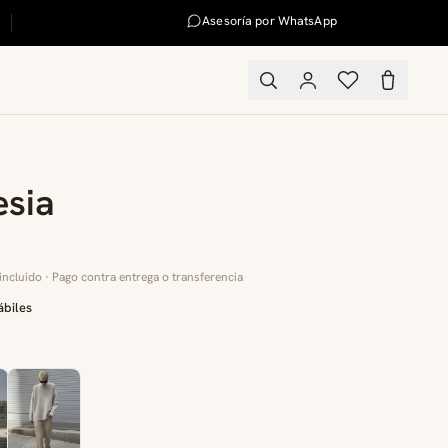
Asesoría por WhatsApp
esia
incluido · Pago contra entrega o transferencia
ábiles