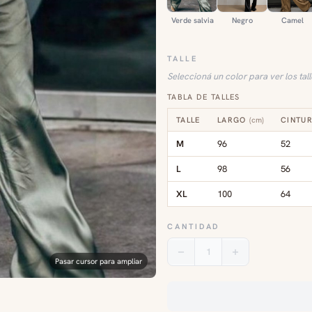
Verde salvia
Negro
Camel
TALLE
Seleccioná un color para ver los tal
TABLA DE TALLES
TALLE
LARGO
(
cm
)
CINTUR
M
96
52
L
98
56
XL
100
64
CANTIDAD
1
Pasar cursor para ampliar