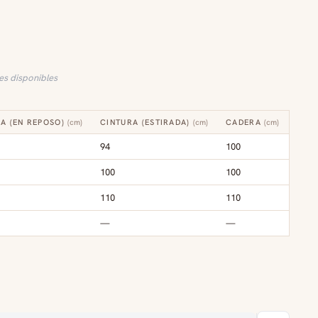
les disponibles
A (EN REPOSO)
(
cm
)
CINTURA (ESTIRADA)
(
cm
)
CADERA
(
cm
)
94
100
100
100
110
110
—
—