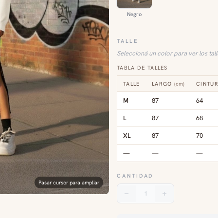
Negro
TALLE
Seleccioná un color para ver los tal
TABLA DE TALLES
TALLE
LARGO
(
cm
)
CINTUR
M
87
64
L
87
68
XL
87
70
—
—
—
CANTIDAD
Pasar cursor para ampliar
1