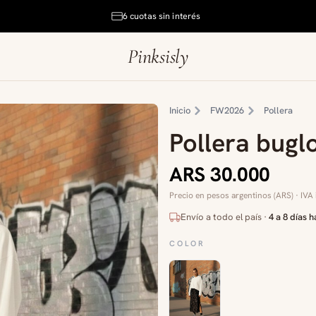
6 cuotas sin interés
Pinksisly
Inicio
FW2026
Pollera
Pollera bugl
ARS 30.000
Precio en pesos argentinos (ARS) · IVA 
Envío a todo el país ·
4 a 8 días h
COLOR