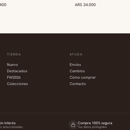
.400
VO
ARS 34.000
TIENDA
AYUDA
Nuevo
Envíos
Destacados
Cambios
FW2026
Cómo comprar
Colecciones
Contacto
in interés
Compra 100% segura
as seleccionadas
Tus datos protegidos