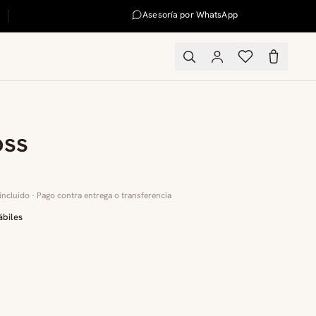
Asesoría por WhatsApp
oss
incluido · Pago contra entrega o transferencia
ábiles