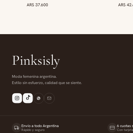
ARS 37.600
ARS 42
NUE
Pinksisly
Moda femenina argentina.
Estilo sin esfuerzo, calidad que se siente.
Envío a todo Argentina
6 cuotas s
Rápido y seguro
Con tarjet