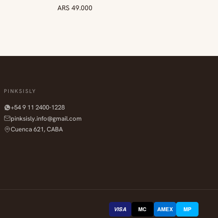
ARS 49.000
PINKSISLY
+54 9 11 2400-1228
pinksisly.info@gmail.com
Cuenca 621, CABA
VISA
MC
AMEX
MP