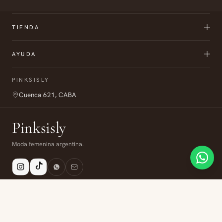
TIENDA
AYUDA
PINKSISLY
Cuenca 621, CABA
Pinksisly
Moda femenina argentina.
Envío
6 cuotas
Compra segura
Todo Argentina
Sin interés
Datos protegidos