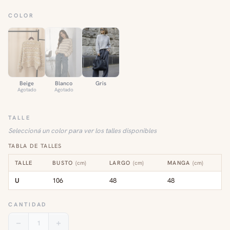
COLOR
Beige
Blanco
Gris
Agotado
Agotado
TALLE
Seleccioná un color para ver los talles disponibles
TABLA DE TALLES
TALLE
BUSTO
(
cm
)
LARGO
(
cm
)
MANGA
(
cm
)
U
106
48
48
CANTIDAD
1