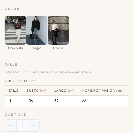
COLOR
Chocolate
Negro
Crema
TALLE
Seleccioná un color para ver los talles disponibles
TABLA DE TALLES
TALLE
BUSTO
(
cm
)
LARGO
(
cm
)
HOMBRO/ MANGA
(
cm
)
U
106
52
66
CANTIDAD
1