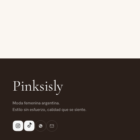
Pinksisly
Moda femenina argentina.
Estilo sin esfuerzo, calidad que se siente.