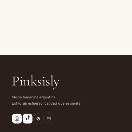
Pinksisly
Moda femenina argentina.
Estilo sin esfuerzo, calidad que se siente.